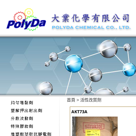
首頁
>
活性改質劑
AKT73A